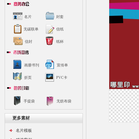
名片
封套
无碳联单
信纸
信封
纸杯
画册书刊
宣传单
折页
PVC卡
手提袋
无纺布袋
更多素材
名片模板