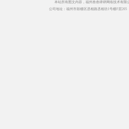
本站所有图文内容，福州叁叁肆肆网络技术有限公司版权所有 Copyr
公司地址：福州市鼓楼区丞相路丞相坊1号楼F层205（青