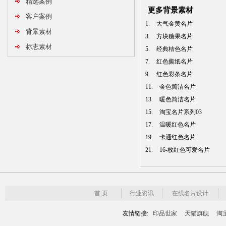
精选案例
更多背景素材
客户案例
1.
大气金黄名片
背景素材
3.
方块糖果名片
标志素材
5.
经典桔色名片
7.
红色撕纸名片
9.
红色彩条名片
11.
金色简洁名片
13.
暖色简洁名片
15.
淘宝名片系列03
17.
温暖红色名片
19.
卡通红色名片
21.
16-枚红色可爱名片
首 页
行业资讯
在线名片设计
友情链接:
印品世家
天猫旗舰
淘